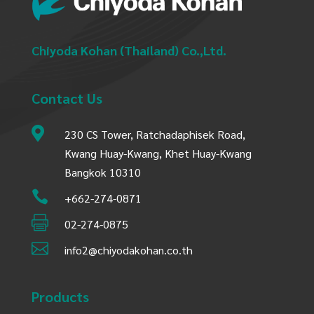
Chiyoda Kohan (Thailand) Co.,Ltd.
Contact Us

230 CS Tower, Ratchadaphisek Road,
Kwang Huay-Kwang, Khet Huay-Kwang
Bangkok 10310

+662-274-0871

02-274-0875

info2@chiyodakohan.co.th
Products