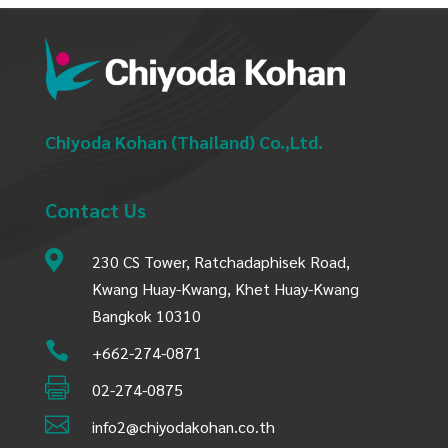
Chiyoda Kohan (Thailand) Co.,Ltd.
Contact Us

230 CS Tower, Ratchadaphisek Road,
Kwang Huay-Kwang, Khet Huay-Kwang
Bangkok 10310

+662-274-0871

02-274-0875

info2@chiyodakohan.co.th