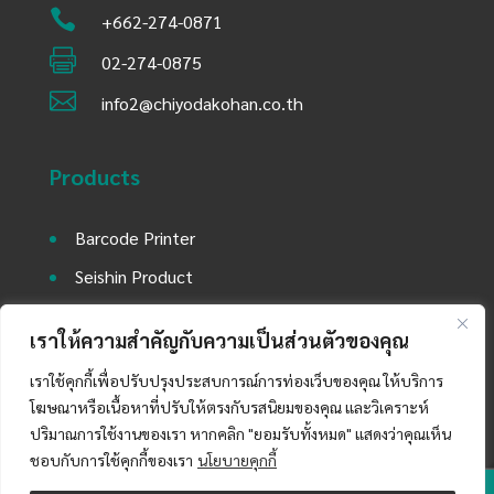

+662-274-0871

02-274-0875

info2@chiyodakohan.co.th
Products
Barcode Printer
Seishin Product
Environment Equipment
เราให้ความสำคัญกับความเป็นส่วนตัวของคุณ
Utility Equipment and Laboratory Machine
เราใช้คุกกี้เพื่อปรับปรุงประสบการณ์การท่องเว็บของคุณ ให้บริการ
Auto Mobile Part Product
โฆษณาหรือเนื้อหาที่ปรับให้ตรงกับรสนิยมของคุณ และวิเคราะห์
ปริมาณการใช้งานของเรา หากคลิก "ยอมรับทั้งหมด" แสดงว่าคุณเห็น
ชอบกับการใช้คุกกี้ของเรา
นโยบายคุกกี้