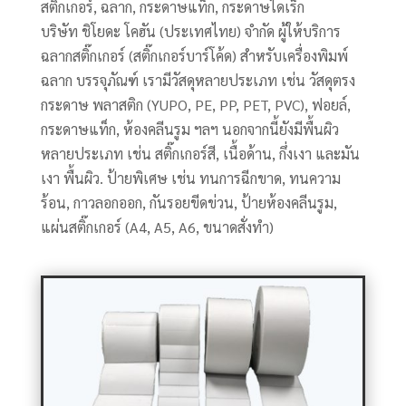
สติ๊กเกอร์, ฉลาก, กระดาษแท็ก, กระดาษไดเร็ก
บริษัท ชิโยดะ โคฮัน (ประเทศไทย) จำกัด ผู้ให้บริการ
ฉลากสติ๊กเกอร์ (สติ๊กเกอร์บาร์โค้ด) สำหรับเครื่องพิมพ์
ฉลาก บรรจุภัณฑ์ เรามีวัสดุหลายประเภท เช่น วัสดุตรง
กระดาษ พลาสติก (YUPO, PE, PP, PET, PVC), ฟอยล์,
กระดาษแท็ก, ห้องคลีนรูม ฯลฯ นอกจากนี้ยังมีพื้นผิว
หลายประเภท เช่น สติ๊กเกอร์สี, เนื้อด้าน, กึ่งเงา และมัน
เงา พื้นผิว. ป้ายพิเศษ เช่น ทนการฉีกขาด, ทนความ
ร้อน, กาวลอกออก, กันรอยขีดข่วน, ป้ายห้องคลีนรูม,
แผ่นสติ๊กเกอร์ (A4, A5, A6, ขนาดสั่งทำ)